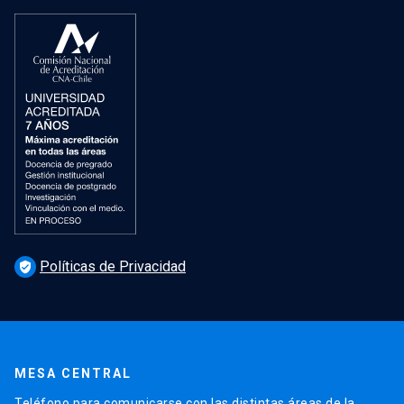
Políticas de Privacidad
verified_user
MESA CENTRAL
Teléfono para comunicarse con las distintas áreas de la