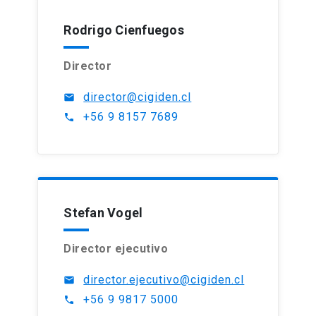
Rodrigo Cienfuegos
Director
director@cigiden.cl
mail
+56 9 8157 7689
phone
Stefan Vogel
Director ejecutivo
director.ejecutivo@cigiden.cl
mail
+56 9 9817 5000
phone