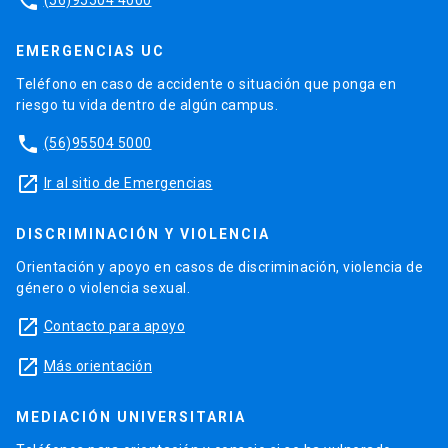
phone
(56)95504 4000
EMERGENCIAS UC
Teléfono en caso de accidente o situación que ponga en
riesgo tu vida dentro de algún campus.
phone
(56)95504 5000
launch
Ir al sitio de Emergencias
DISCRIMINACIÓN Y VIOLENCIA
Orientación y apoyo en casos de discriminación, violencia de
género o violencia sexual.
launch
Contacto para apoyo
launch
Más orientación
MEDIACIÓN UNIVERSITARIA