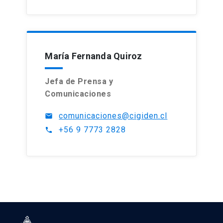
María Fernanda Quiroz
Jefa de Prensa y
Comunicaciones
comunicaciones@cigiden.cl
mail
+56 9 7773 2828
phone