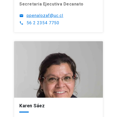
Secretaria Ejecutiva Decanato
ppenalozaf@uc.cl
mail
56 2 2354 7750
phone
Karen Sáez