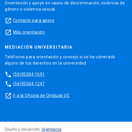
Orientación y apoyo en casos de discriminación, violencia de
género o violencia sexual.
launch
Contacto para apoyo
launch
Más orientación
MEDIACIÓN UNIVERSITARIA
Teléfonos para orientación y consejo si se ha vulnerado
alguno de tus derechos en la universidad.
phone
(56)95504 1691
phone
(56)95504 1247
launch
Ir a la Oficina de Ombuds UC
Diseño y desarrollo:
Urantiacos