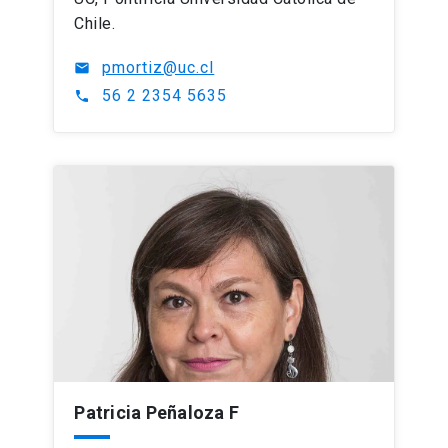
Chile.
pmortiz@uc.cl
mail
56 2 2354 5635
phone
Patricia Peñaloza F