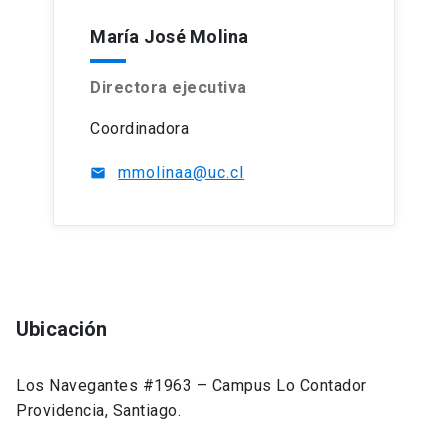
María José Molina
Directora ejecutiva
Coordinadora
mmolinaa@uc.cl
mail
Ubicación
Los Navegantes #1963 – Campus Lo Contador
Providencia, Santiago.