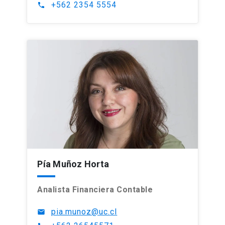
+562 2354 5554
phone
Pía Muñoz Horta
Analista Financiera Contable
pia.munoz@uc.cl
mail