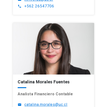
+562 26547706
phone
Catalina Morales Fuentes
Analista Financiero Contable
catalina.morales@uc.cl
mail