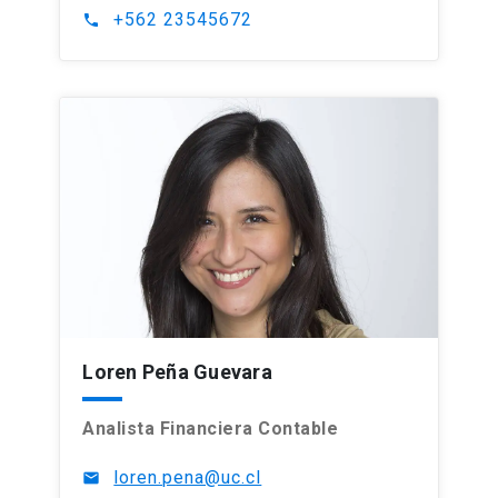
+562 23545672
phone
Loren Peña Guevara
Analista Financiera Contable
loren.pena@uc.cl
mail