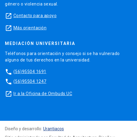
género o violencia sexual.
launch
Contacto para apoyo
launch
Más orientación
MEDIACIÓN UNIVERSITARIA
Teléfonos para orientación y consejo si se ha vulnerado
alguno de tus derechos en la universidad.
phone
(56)95504 1691
phone
(56)95504 1247
launch
Ir a la Oficina de Ombuds UC
Diseño y desarrollo:
Urantiacos