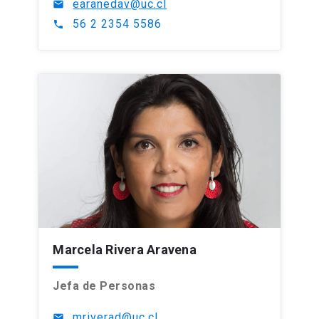
earanedav@uc.cl
mail
56 2 2354 5586
phone
Marcela Rivera Aravena
Jefa de Personas
mriverad@uc.cl
mail