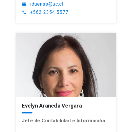
iduenas@uc.cl
mail
+562 2354 5577
phone
Evelyn Araneda Vergara
Jefe de Contabilidad e Información