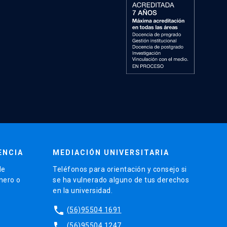
ENCIA
MEDIACIÓN UNIVERSITARIA
de
Teléfonos para orientación y consejo si
énero o
se ha vulnerado alguno de tus derechos
en la universidad.
phone
(56)95504 1691
phone
(56)95504 1247