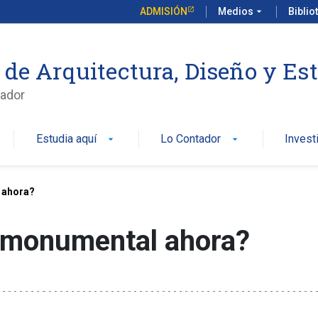
ADMISIÓN
Medios
arrow_drop_down
Biblio
 de Arquitectura, Diseño y Es
ador
Estudia aquí
Lo Contador
Invest
arrow_drop_down
arrow_drop_down
 ahora?
 monumental ahora?