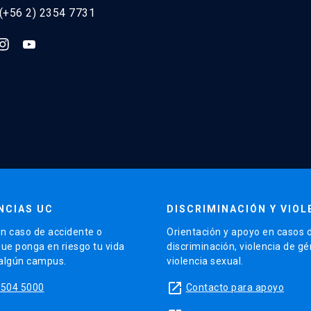
 (+56 2) 2354 7731
NCIAS UC
DISCRIMINACIÓN Y VIOL
n caso de accidente o
Orientación y apoyo en casos 
que ponga en riesgo tu vida
discriminación, violencia de g
 algún campus.
violencia sexual.
launch
5504 5000
Contacto para apoyo