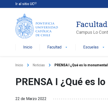
Ir al sitio UC
Facultad
Campus Lo Cont
Inicio
Facultad
Escuelas
arrow_drop_down
arrow_drop_down
keyboard_arrow_right
keyboard_arrow_right
Inicio
Noticias
PRENSA I ¿Qué es lo monumental
PRENSA I ¿Qué es lo
22 de Marzo 2022