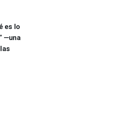
 es lo
s” —una
 las