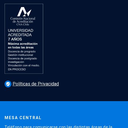
Políticas de Privacidad
verified_user
MESA CENTRAL
Teléfono para comunicarse con las distintas áreas de la