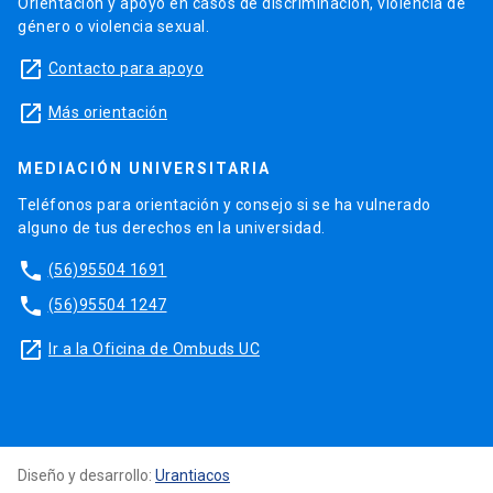
Orientación y apoyo en casos de discriminación, violencia de
género o violencia sexual.
launch
Contacto para apoyo
launch
Más orientación
MEDIACIÓN UNIVERSITARIA
Teléfonos para orientación y consejo si se ha vulnerado
alguno de tus derechos en la universidad.
phone
(56)95504 1691
phone
(56)95504 1247
launch
Ir a la Oficina de Ombuds UC
Diseño y desarrollo:
Urantiacos