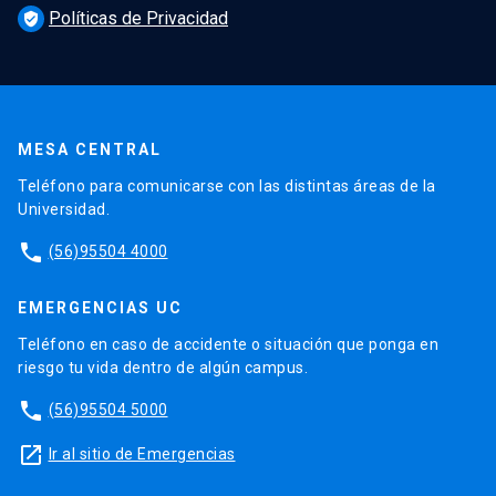
Políticas de Privacidad
verified_user
MESA CENTRAL
Teléfono para comunicarse con las distintas áreas de la
Universidad.
phone
(56)95504 4000
EMERGENCIAS UC
Teléfono en caso de accidente o situación que ponga en
riesgo tu vida dentro de algún campus.
phone
(56)95504 5000
launch
Ir al sitio de Emergencias