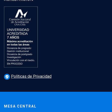
Políticas de Privacidad
verified_user
MESA CENTRAL