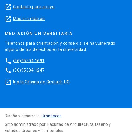
launch
Contacto para apoyo
launch
Más orientación
MEDIACIÓN UNIVERSITARIA
Teléfonos para orientación y consejo si se ha vulnerado
alguno de tus derechos en la universidad.
phone
(56)95504 1691
phone
(56)95504 1247
launch
Ir a la Oficina de Ombuds UC
Diseño y desarrollo:
Urantiacos
Sitio administrado por: Facultad de Arquitectura, Diseño y
Estudios Urbanos y Territoriales