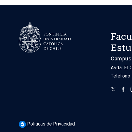
Facu
Estu
Campus 
Avda. El 
Teléfono
Políticas de Privacidad
verified_user