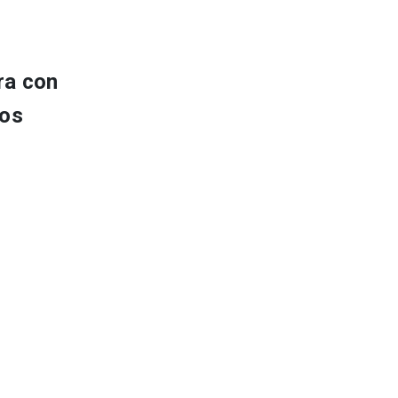
ra con
los