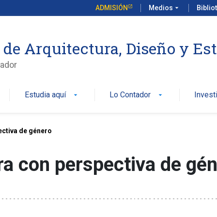
ADMISIÓN
Medios
arrow_drop_down
Biblio
 de Arquitectura, Diseño y Es
ador
Estudia aquí
Lo Contador
Invest
arrow_drop_down
arrow_drop_down
ectiva de género
a con perspectiva de gé