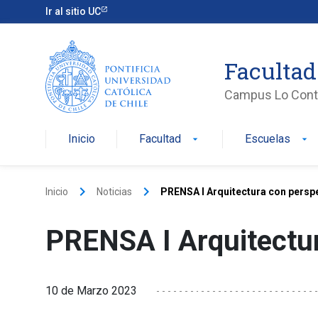
Ir al sitio UC
Facultad
Campus Lo Cont
Inicio
Facultad
Escuelas
arrow_drop_down
arrow_drop_down
keyboard_arrow_right
keyboard_arrow_right
Inicio
Noticias
PRENSA I Arquitectura con persp
PRENSA I Arquitectur
10 de Marzo 2023