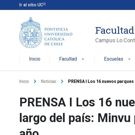
Ir al sitio UC
Facultad
Campus Lo Cont
Inicio
Facultad
Escuelas
arrow_drop_down
arrow_drop_down
keyboard_arrow_right
keyboard_arrow_right
Inicio
Noticias
PRENSA I Los 16 nuevos parques ur
PRENSA I Los 16 nue
largo del país: Minvu
año