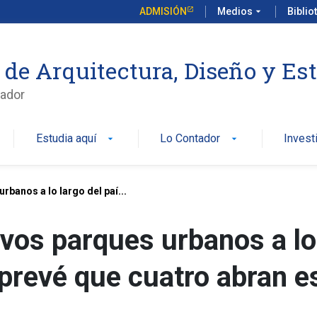
ADMISIÓN
Medios
arrow_drop_down
Biblio
 de Arquitectura, Diseño y Es
ador
Estudia aquí
Lo Contador
Invest
arrow_drop_down
arrow_drop_down
banos a lo largo del paí...
vos parques urbanos a lo
 prevé que cuatro abran e