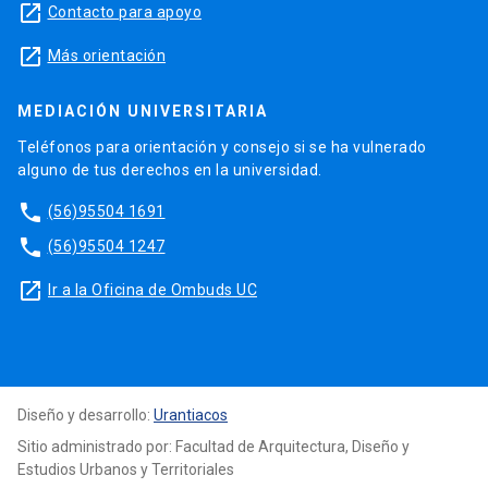
launch
Contacto para apoyo
launch
Más orientación
MEDIACIÓN UNIVERSITARIA
Teléfonos para orientación y consejo si se ha vulnerado
alguno de tus derechos en la universidad.
phone
(56)95504 1691
phone
(56)95504 1247
launch
Ir a la Oficina de Ombuds UC
Diseño y desarrollo:
Urantiacos
Sitio administrado por: Facultad de Arquitectura, Diseño y
Estudios Urbanos y Territoriales