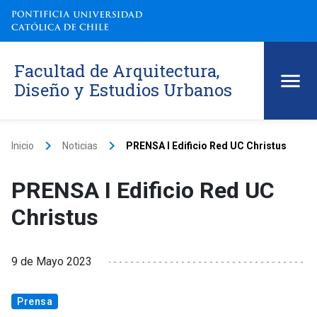
Facultad de Arquitectura,
Diseño y Estudios Urbanos
keyboard_arrow_right
keyboard_arrow_right
Inicio
Noticias
PRENSA I Edificio Red UC Christus
PRENSA I Edificio Red UC
Christus
9 de Mayo 2023
Prensa