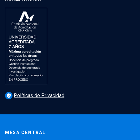
Políticas de Privacidad
verified_user
MESA CENTRAL