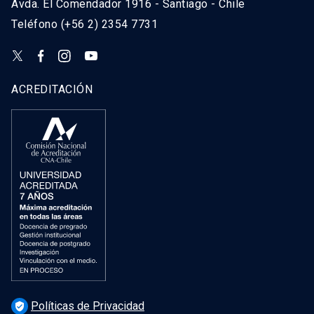
Avda. El Comendador 1916 - Santiago - Chile
Teléfono (+56 2) 2354 7731
ACREDITACIÓN
Políticas de Privacidad
verified_user