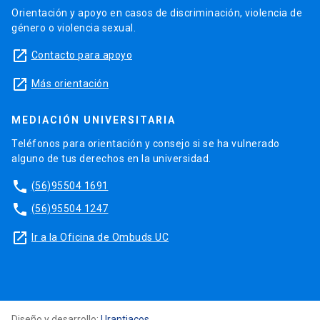
Orientación y apoyo en casos de discriminación, violencia de
género o violencia sexual.
launch
Contacto para apoyo
launch
Más orientación
MEDIACIÓN UNIVERSITARIA
Teléfonos para orientación y consejo si se ha vulnerado
alguno de tus derechos en la universidad.
phone
(56)95504 1691
phone
(56)95504 1247
launch
Ir a la Oficina de Ombuds UC
Diseño y desarrollo:
Urantiacos