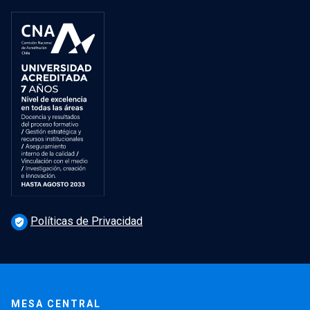
Políticas de Privacidad
verified_user
MESA CENTRAL