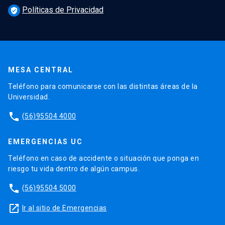
Políticas de Privacidad
verified_user
MESA CENTRAL
Teléfono para comunicarse con las distintas áreas de la
Universidad.
phone
(56)95504 4000
EMERGENCIAS UC
Teléfono en caso de accidente o situación que ponga en
riesgo tu vida dentro de algún campus.
phone
(56)95504 5000
launch
Ir al sitio de Emergencias