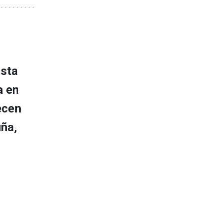
ista
a en
ecen
uña,