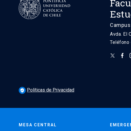
Facu
Estu
Campus 
Avda. El 
Teléfono
Políticas de Privacidad
verified_user
MESA CENTRAL
EMERGE