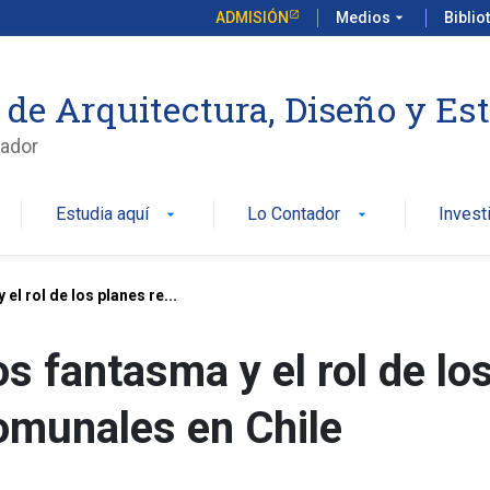
ADMISIÓN
Medios
arrow_drop_down
Biblio
 de Arquitectura, Diseño y Es
ador
Estudia aquí
Lo Contador
Invest
arrow_drop_down
arrow_drop_down
el rol de los planes re...
s fantasma y el rol de lo
omunales en Chile