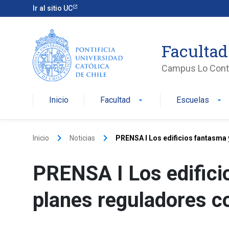
Ir al sitio UC
Facultad
Campus Lo Cont
Inicio
Facultad
Escuelas
arrow_drop_down
arrow_drop_down
keyboard_arrow_right
keyboard_arrow_right
Inicio
Noticias
PRENSA I Los edificios fantasma y 
PRENSA I Los edificio
planes reguladores c