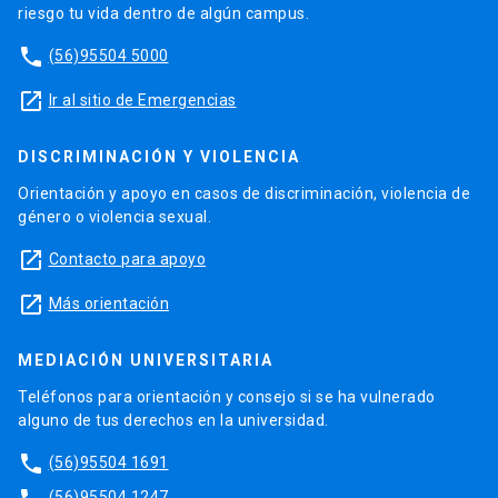
riesgo tu vida dentro de algún campus.
phone
(56)95504 5000
launch
Ir al sitio de Emergencias
DISCRIMINACIÓN Y VIOLENCIA
Orientación y apoyo en casos de discriminación, violencia de
género o violencia sexual.
launch
Contacto para apoyo
launch
Más orientación
MEDIACIÓN UNIVERSITARIA
Teléfonos para orientación y consejo si se ha vulnerado
alguno de tus derechos en la universidad.
phone
(56)95504 1691
(56)95504 1247