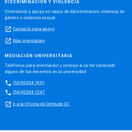
DISCRIMINACIÓN Y VIOLENCIA
Orientación y apoyo en casos de discriminación, violencia de
género o violencia sexual.
launch
Contacto para apoyo
launch
Más orientación
MEDIACIÓN UNIVERSITARIA
Teléfonos para orientación y consejo si se ha vulnerado
alguno de tus derechos en la universidad.
phone
(56)95504 1691
phone
(56)95504 1247
launch
Ir a la Oficina de Ombuds UC