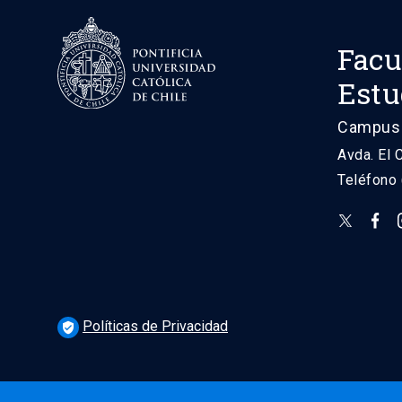
Facu
Estu
Campus 
Avda. El 
Teléfono
Políticas de Privacidad
verified_user