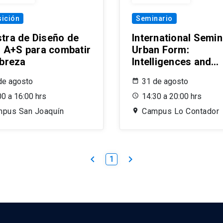
ición
Seminario
tra de Diseño de
International Semin
er A+S para combatir
Urban Form:
obreza
Intelligences and
Realities
de agosto
31 de agosto
00 a 16:00 hrs
14:30 a 20:00 hrs
pus San Joaquín
Campus Lo Contador
keyboard_arrow_left
keyboard_arrow_right
1