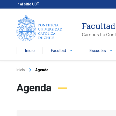
Ir al sitio UC
Facultad
Campus Lo Cont
Inicio
Facultad
Escuelas
arrow_drop_down
arrow_drop_down
keyboard_arrow_right
Inicio
Agenda
Agenda