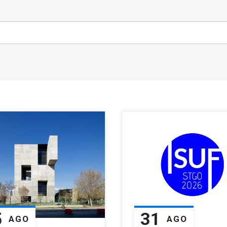
5
31
AGO
AGO