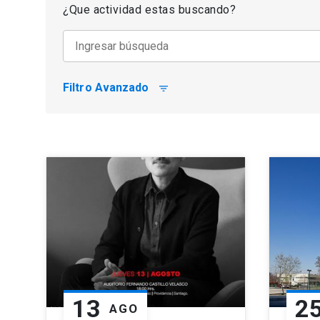
¿Que actividad estas buscando?
Filtro Avanzado
filter_list
13
2
AGO