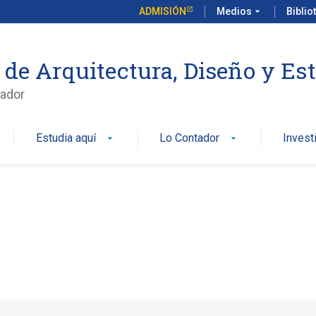
ADMISIÓN
Medios
arrow_drop_down
Biblio
 de Arquitectura, Diseño y Es
ador
Estudia aquí
Lo Contador
Invest
arrow_drop_down
arrow_drop_down