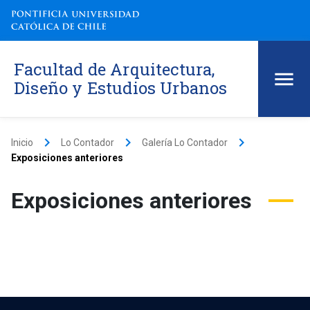
Facultad de Arquitectura,
Diseño y Estudios Urbanos
keyboard_arrow_right
keyboard_arrow_right
keyboard_arrow_right
Inicio
Lo Contador
Galería Lo Contador
Exposiciones anteriores
Exposiciones anteriores