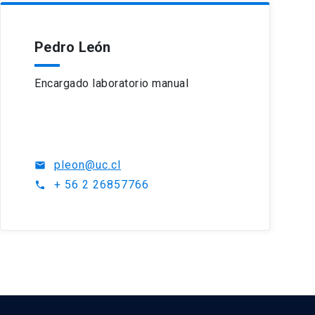
Pedro León
Encargado laboratorio manual
pleon@uc.cl
mail
+ 56 2 26857766
phone