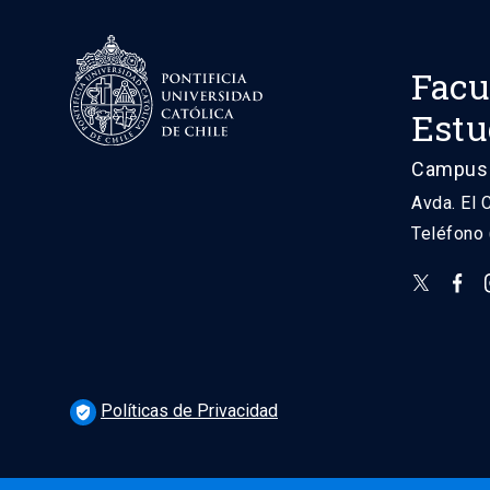
Facu
Estu
Campus 
Avda. El 
Teléfono
Políticas de Privacidad
verified_user