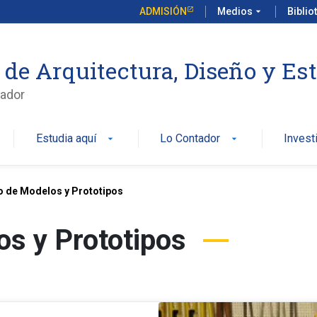
ADMISIÓN
Medios
arrow_drop_down
Biblio
 de Arquitectura, Diseño y Es
ador
Estudia aquí
Lo Contador
Invest
arrow_drop_down
arrow_drop_down
o de Modelos y Prototipos
os y Prototipos