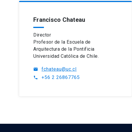
Francisco Chateau
Director
Profesor de la Escuela de
Arquitectura de la Pontificia
Universidad Católica de Chile.
fchateau@uc.cl
mail
+56 2 26867765
phone