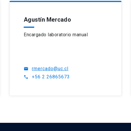
Agustín Mercado
Encargado laboratorio manual
rmercado@uc.cl
mail
+56 2 26865673
phone