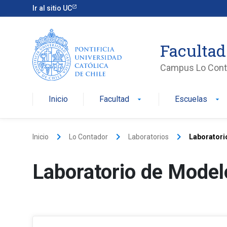
Ir al sitio UC
Facultad
Campus Lo Cont
Inicio
Facultad
Escuelas
arrow_drop_down
arrow_drop_down
keyboard_arrow_right
keyboard_arrow_right
keyboard_arrow_right
Inicio
Lo Contador
Laboratorios
Laboratori
Laboratorio de Model