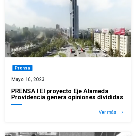
Prensa
Mayo 16, 2023
PRENSA I El proyecto Eje Alameda
Providencia genera opiniones divididas
Ver más
keyboard_arrow_right