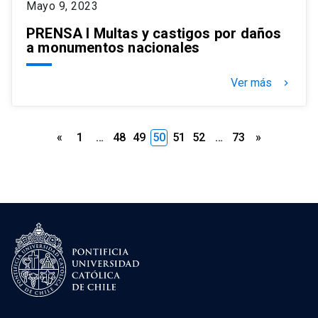
Mayo 9, 2023
PRENSA I Multas y castigos por daños
a monumentos nacionales
Ver más
keyboard_arrow_right
Paginación
«
1
…
48
49
50
51
52
…
73
»
de
entradas