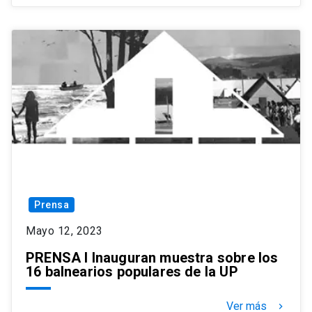
Prensa
Mayo 12, 2023
PRENSA I Inauguran muestra sobre los
16 balnearios populares de la UP
Ver más
keyboard_arrow_right