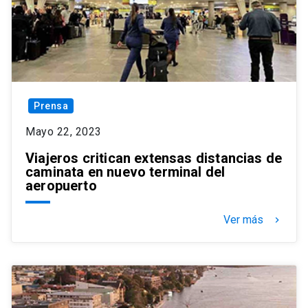
Prensa
Mayo 22, 2023
Viajeros critican extensas distancias de
caminata en nuevo terminal del
aeropuerto
Ver más
keyboard_arrow_right