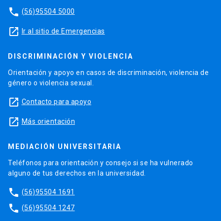
phone
(56)95504 5000
launch
Ir al sitio de Emergencias
DISCRIMINACIÓN Y VIOLENCIA
Orientación y apoyo en casos de discriminación, violencia de
género o violencia sexual.
launch
Contacto para apoyo
launch
Más orientación
MEDIACIÓN UNIVERSITARIA
Teléfonos para orientación y consejo si se ha vulnerado
alguno de tus derechos en la universidad.
phone
(56)95504 1691
phone
(56)95504 1247