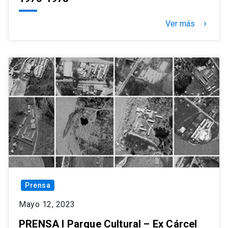
Ver más
keyboard_arrow_right
Prensa
Mayo 12, 2023
PRENSA I Parque Cultural – Ex Cárcel