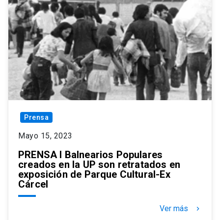
Prensa
Mayo 15, 2023
PRENSA I Balnearios Populares
creados en la UP son retratados en
exposición de Parque Cultural-Ex
Cárcel
Ver más
keyboard_arrow_right