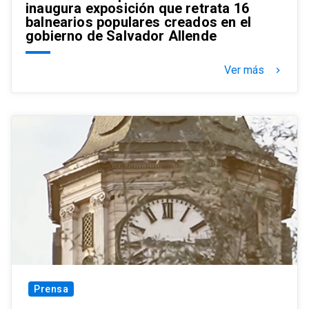
inaugura exposición que retrata 16
balnearios populares creados en el
gobierno de Salvador Allende
Ver más
keyboard_arrow_right
Prensa