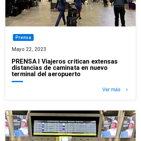
Prensa
Mayo 22, 2023
PRENSA I Viajeros critican extensas
distancias de caminata en nuevo
terminal del aeropuerto
Ver más
keyboard_arrow_right